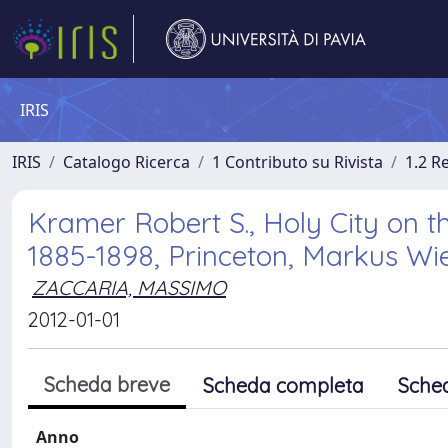
IRIS
IRIS
Catalogo Ricerca
1 Contributo su Rivista
1.2 R
Kramer Robert S., Holy City on 
1885-1898, Princeton, Markus Wie
ZACCARIA, MASSIMO
2012-01-01
Scheda breve
Scheda completa
Sche
Anno