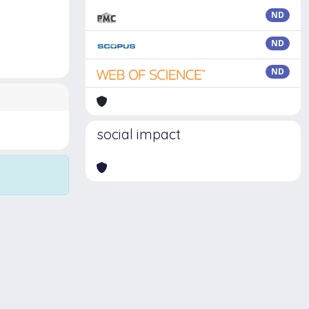
ND
ND
ND
social impact