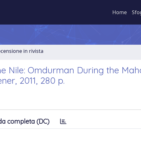
Home
Sfo
ecensione in rivista
the Nile: Omdurman During the Mah
ner, 2011, 280 p.
da completa (DC)