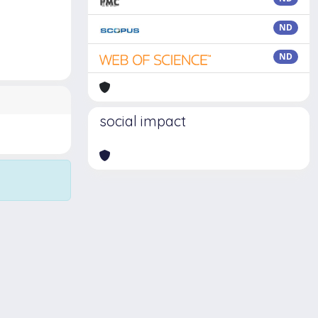
ND
ND
social impact