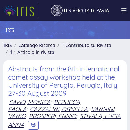
IRIS
IRIS
Catalogo Ricerca
1 Contributo su Rivista
1.1 Articolo in rivista
Abstracts from the 8th international
comet assay workshop held at the
University of Perugia, Perugia, Italy;
27-30 August 2009
SAVIO, MONICA
;
PERUCCA,
PAOLA
;
CAZZALINI, ORNELLA
;
VANNINI,
VANIO
;
PROSPERI, ENNIO
;
STIVALA, LUCIA
ANNA