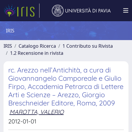
IRIS
IRIS
Catalogo Ricerca
1 Contributo su Rivista
1.2 Recensione in rivista
rc. Arezzo nell’Antichità, a cura di
Giovannangelo Camporeale e Giulio
Firpo, Accademia Petrarca di Lettere
Arti e Scienze – Arezzo, Giorgio
Breschneider Editore, Roma, 2009
MAROTTA, VALERIO
2012-01-01