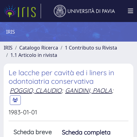
IRIS
IRIS
Catalogo Ricerca
1 Contributo su Rivista
1.1 Articolo in rivista
Le lacche per cavità ed i liners in
odontoiatria conservativa
POGGIO, CLAUDIO
;
GANDINI, PAOLA
;
1983-01-01
Scheda breve
Scheda completa