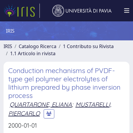
IRIS
IRIS
Catalogo Ricerca
1 Contributo su Rivista
1.1 Articolo in rivista
Conduction mechanisms of PVDF-
type gel polymer electrolytes of
lithium prepared by phase inversion
process
QUARTARONE, ELIANA
;
MUSTARELLI,
PIERCARLO
2000-01-01