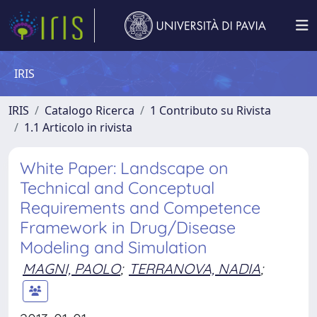
IRIS
IRIS
Catalogo Ricerca
1 Contributo su Rivista
1.1 Articolo in rivista
White Paper: Landscape on
Technical and Conceptual
Requirements and Competence
Framework in Drug/Disease
Modeling and Simulation
MAGNI, PAOLO
;
TERRANOVA, NADIA
;