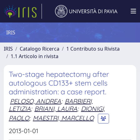
IRIS
IRIS
Catalogo Ricerca
1 Contributo su Rivista
1.1 Articolo in rivista
Two-stage hepatectomy after
autologous CD133+ stem cells
administration: a case report.
PELOSO, ANDREA
;
BARBIERI,
LETIZIA
;
BRIANI, LAURA
;
DIONIGI,
PAOLO
;
MAESTRI, MARCELLO
2013-01-01