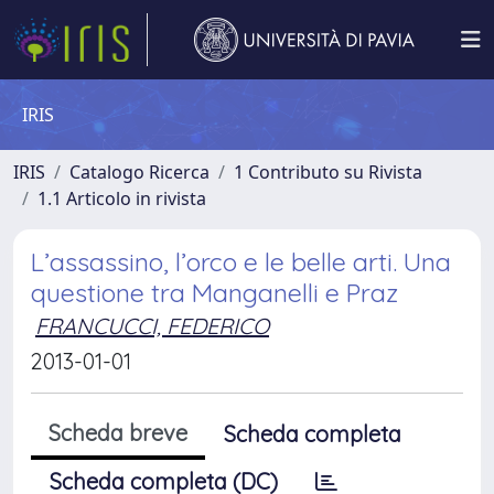
IRIS
IRIS
Catalogo Ricerca
1 Contributo su Rivista
1.1 Articolo in rivista
L’assassino, l’orco e le belle arti. Una
questione tra Manganelli e Praz
FRANCUCCI, FEDERICO
2013-01-01
Scheda breve
Scheda completa
Scheda completa (DC)