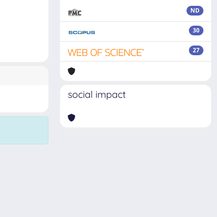
ND
30
27
social impact