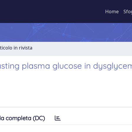
Home
Sfo
ticolo in rivista
asting plasma glucose in dysglyce
a completa (DC)