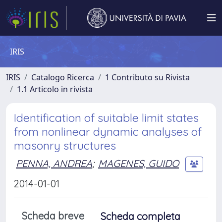
IRIS
IRIS
Catalogo Ricerca
1 Contributo su Rivista
1.1 Articolo in rivista
Identification of suitable limit states
from nonlinear dynamic analyses of
masonry structures
PENNA, ANDREA
;
MAGENES, GUIDO
2014-01-01
Scheda breve
Scheda completa