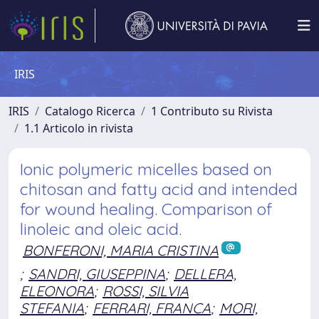
IRIS
IRIS
Catalogo Ricerca
1 Contributo su Rivista
1.1 Articolo in rivista
Ionic polymeric micelles based on
chitosan and fatty acid and intended
for wound healing. Comparison of
linoleic and oleic acid.
BONFERONI, MARIA CRISTINA
;
SANDRI, GIUSEPPINA
;
DELLERA,
ELEONORA
;
ROSSI, SILVIA
STEFANIA
;
FERRARI, FRANCA
;
MORI,