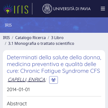
IRIS
IRIS
Catalogo Ricerca
3 Libro
3.1 Monografia o trattato scientifico
Determinati della salute della donna,
medicina preventiva e qualità delle
cure: Chronic Fatigue Syndrome CFS
CAPELLI, ENRICA
;
2014-01-01
Abstract