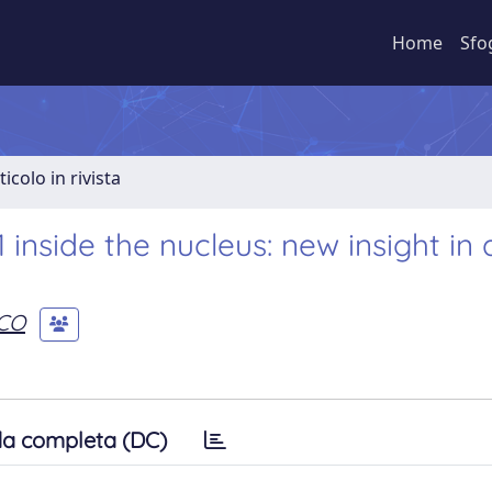
Home
Sfo
ticolo in rivista
inside the nucleus: new insight in 
CO
a completa (DC)