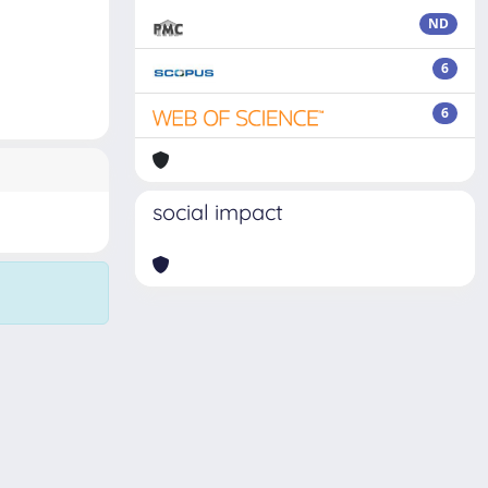
ND
6
6
social impact