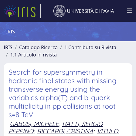
IRIS
IRIS
Catalogo Ricerca
1 Contributo su Rivista
1.1 Articolo in rivista
Search for supersymmetry in
hadronic final states with missing
transverse energy using the
variables alpha(T) and b-quark
multiplicity in pp collisions at root
s=8 TeV
GABUSI, MICHELE
;
RATTI, SERGIO
PEPPINO
;
RICCARDI, CRISTINA
;
VITULO,