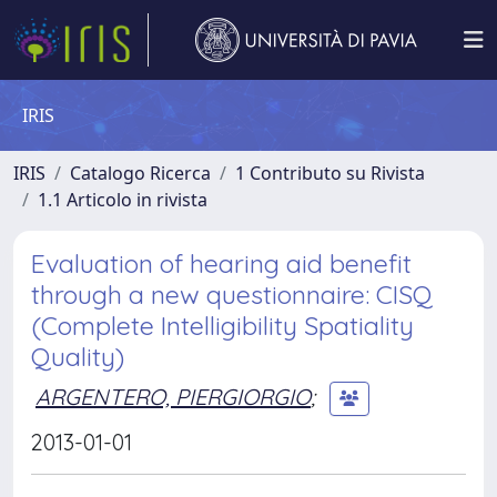
IRIS
IRIS
Catalogo Ricerca
1 Contributo su Rivista
1.1 Articolo in rivista
Evaluation of hearing aid benefit
through a new questionnaire: CISQ
(Complete Intelligibility Spatiality
Quality)
ARGENTERO, PIERGIORGIO
;
2013-01-01