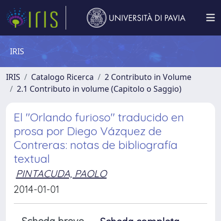
IRIS
IRIS
Catalogo Ricerca
2 Contributo in Volume
2.1 Contributo in volume (Capitolo o Saggio)
El "Orlando furioso" traducido en
prosa por Diego Vázquez de
Contreras: notas de bibliografía
textual
PINTACUDA, PAOLO
2014-01-01