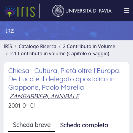
IRIS
IRIS
Catalogo Ricerca
2 Contributo in Volume
2.1 Contributo in volume (Capitolo o Saggio)
Chiesa , Cultura, Pietà oltre l'Europa.
De Luca e il delegato apostolico in
Giappone, Paolo Marella
ZAMBARBIERI, ANNIBALE
2001-01-01
Scheda breve
Scheda completa