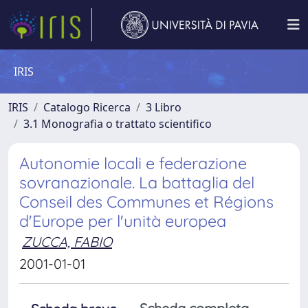
IRIS
IRIS
Catalogo Ricerca
3 Libro
3.1 Monografia o trattato scientifico
Autonomie locali e federazione
sovranazionale. La battaglia del
Conseil des Communes et Régions
d'Europe per l'unità europea
ZUCCA, FABIO
2001-01-01