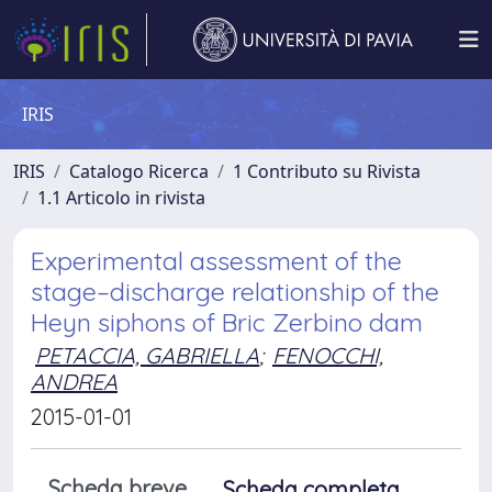
IRIS
IRIS
Catalogo Ricerca
1 Contributo su Rivista
1.1 Articolo in rivista
Experimental assessment of the
stage–discharge relationship of the
Heyn siphons of Bric Zerbino dam
PETACCIA, GABRIELLA
;
FENOCCHI,
ANDREA
2015-01-01
Scheda breve
Scheda completa