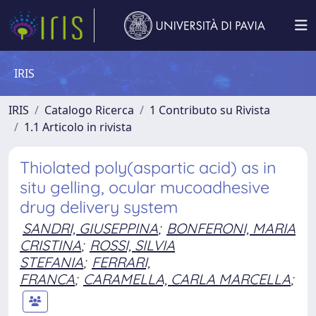
IRIS
IRIS
Catalogo Ricerca
1 Contributo su Rivista
1.1 Articolo in rivista
Thiolated poly(aspartic acid) as in
situ gelling, ocular mucoadhesive
drug delivery system
SANDRI, GIUSEPPINA
;
BONFERONI, MARIA
CRISTINA
;
ROSSI, SILVIA
STEFANIA
;
FERRARI,
FRANCA
;
CARAMELLA, CARLA MARCELLA
;