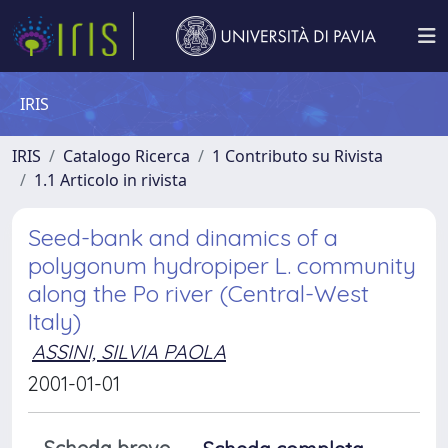
IRIS
IRIS
Catalogo Ricerca
1 Contributo su Rivista
1.1 Articolo in rivista
Seed-bank and dinamics of a
polygonum hydropiper L. community
along the Po river (Central-West
Italy)
ASSINI, SILVIA PAOLA
2001-01-01