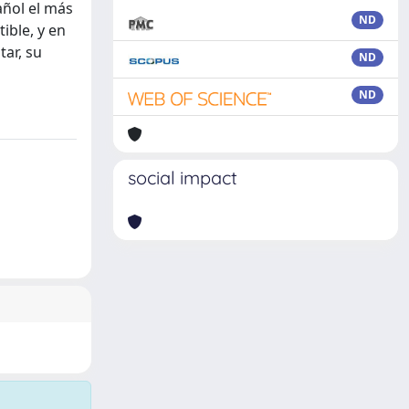
añol el más
ND
ible, y en
tar, su
ND
ND
social impact