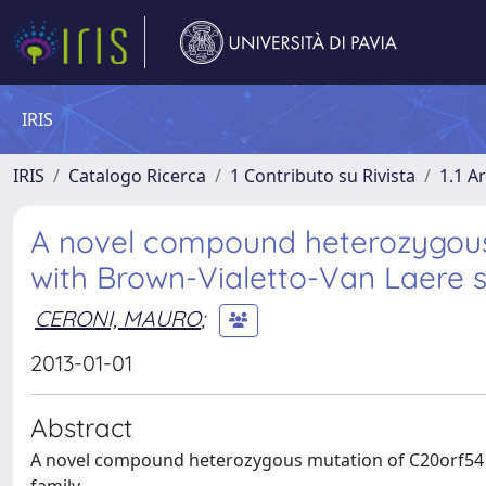
IRIS
IRIS
Catalogo Ricerca
1 Contributo su Rivista
1.1 Ar
A novel compound heterozygous
with Brown-Vialetto-Van Laere s
CERONI, MAURO
;
2013-01-01
Abstract
A novel compound heterozygous mutation of C20orf54 g