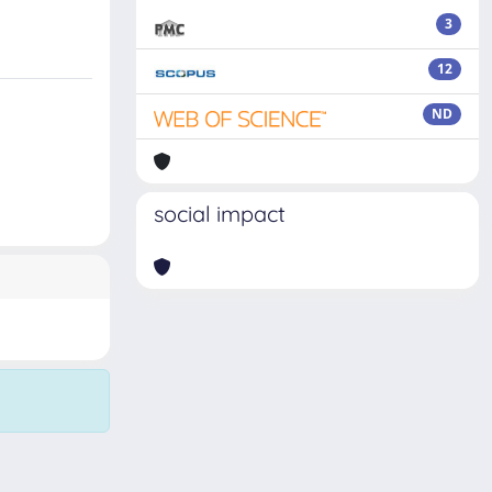
3
12
ND
social impact