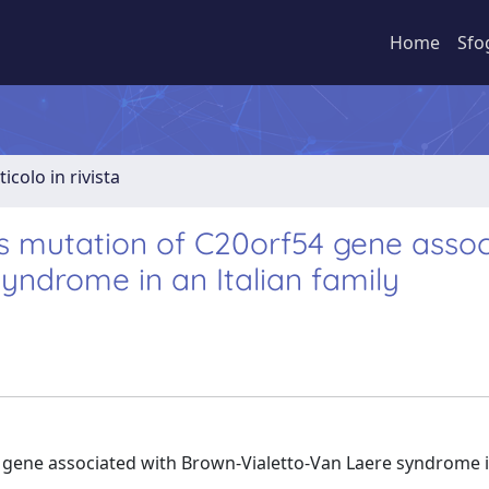
Home
Sfo
ticolo in rivista
 mutation of C20orf54 gene assoc
yndrome in an Italian family
ene associated with Brown-Vialetto-Van Laere syndrome in