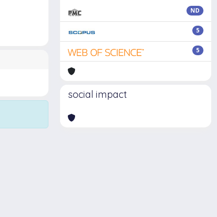
ND
5
5
social impact