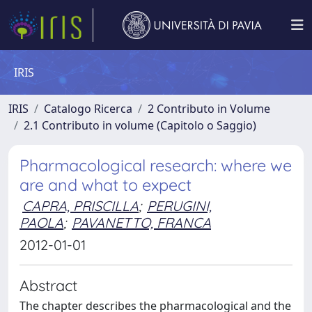
IRIS
IRIS
Catalogo Ricerca
2 Contributo in Volume
2.1 Contributo in volume (Capitolo o Saggio)
Pharmacological research: where we
are and what to expect
CAPRA, PRISCILLA
;
PERUGINI,
PAOLA
;
PAVANETTO, FRANCA
2012-01-01
Abstract
The chapter describes the pharmacological and the