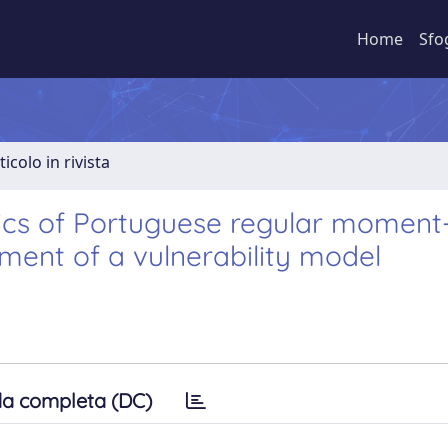
Home
Sfo
ticolo in rivista
stics of Portuguese regular moment
ment of a vulnerability model
a completa (DC)