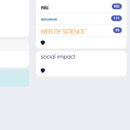
ND
111
95
social impact