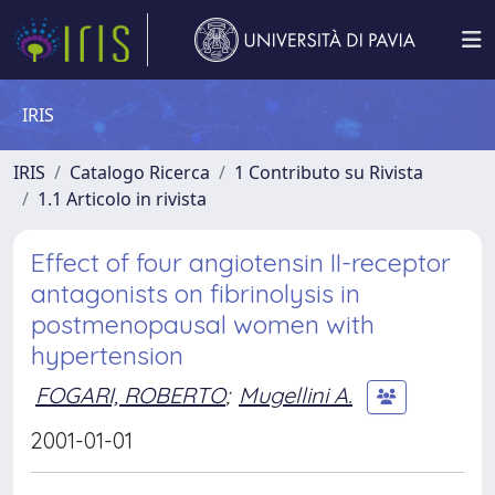
IRIS
IRIS
Catalogo Ricerca
1 Contributo su Rivista
1.1 Articolo in rivista
Effect of four angiotensin II-receptor
antagonists on fibrinolysis in
postmenopausal women with
hypertension
FOGARI, ROBERTO
;
Mugellini A.
2001-01-01