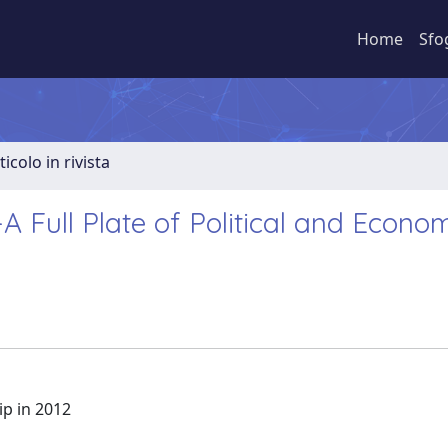
Home
Sfo
ticolo in rivista
A Full Plate of Political and Econo
ip in 2012