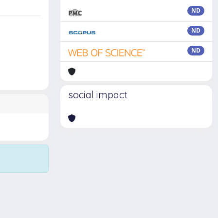
ND
ND
ND
social impact