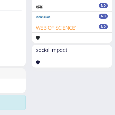
ND
ND
ND
social impact