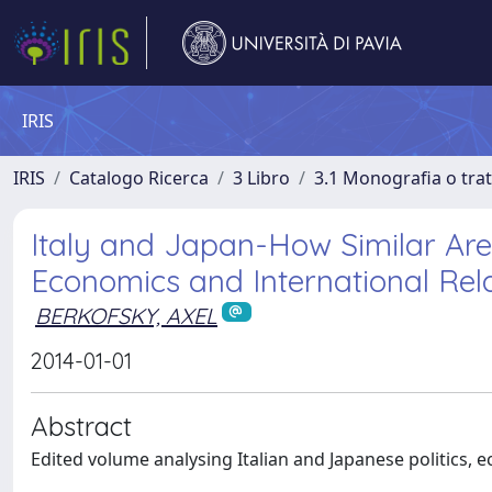
IRIS
IRIS
Catalogo Ricerca
3 Libro
3.1 Monografia o trat
Italy and Japan-How Similar Are 
Economics and International Rel
BERKOFSKY, AXEL
2014-01-01
Abstract
Edited volume analysing Italian and Japanese politics, 