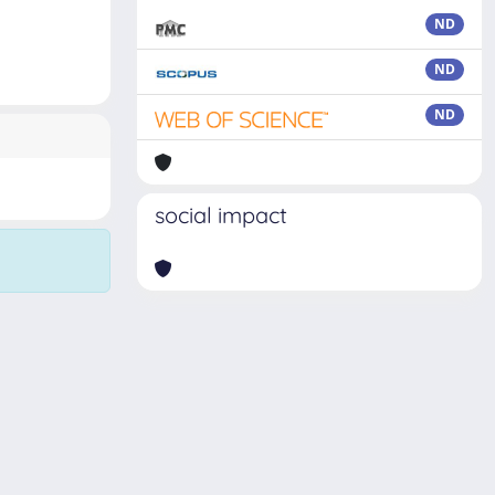
ND
ND
ND
social impact