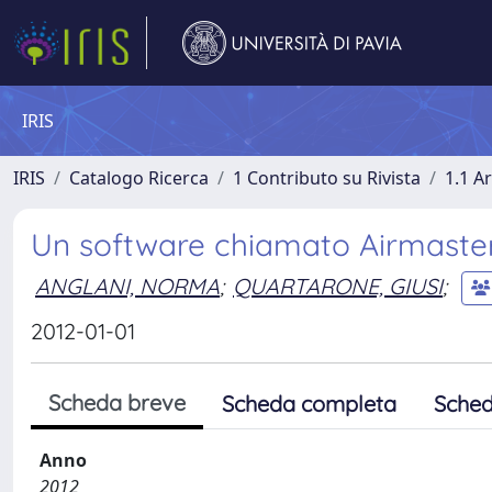
IRIS
IRIS
Catalogo Ricerca
1 Contributo su Rivista
1.1 Ar
Un software chiamato Airmaster
ANGLANI, NORMA
;
QUARTARONE, GIUSI
;
2012-01-01
Scheda breve
Scheda completa
Sched
Anno
2012