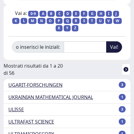
Vai a:
0-9
A
B
C
D
E
F
G
H
I
J
K
L
M
N
O
P
Q
R
S
T
U
V
W
X
Y
Z
o inserisci le iniziali:
Mostrati risultati da 1 a 20
di 56
UGARIT-FORSCHUNGEN
3
UKRAINIAN MATHEMATICAL JOURNAL
1
ULISSE
3
ULTRAFAST SCIENCE
1
ULTRAMICROSCOPY
1