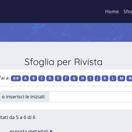
Home
Sfo
Sfoglia per Rivista
ai a:
0-9
A
B
C
D
E
F
G
H
I
J
K
L
M
N
o inserisci le iniziali:
tati da 5 a 6 di 6
esporta metadati