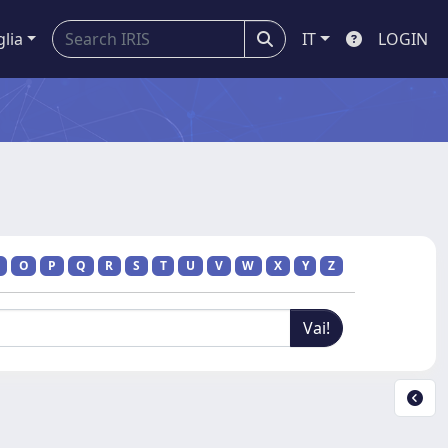
glia
IT
LOGIN
O
P
Q
R
S
T
U
V
W
X
Y
Z