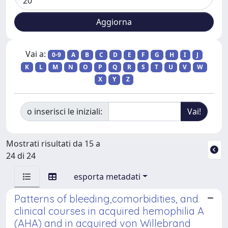
Vai a:
0-9
A
B
C
D
E
F
G
H
I
J
K
L
M
N
O
P
Q
R
S
T
U
V
W
X
Y
Z
o inserisci le iniziali:
Mostrati risultati da 15 a
24 di 24
esporta metadati
Patterns of bleeding,comorbidities, and
clinical courses in acquired hemophilia A
(AHA) and in acquired von Willebrand