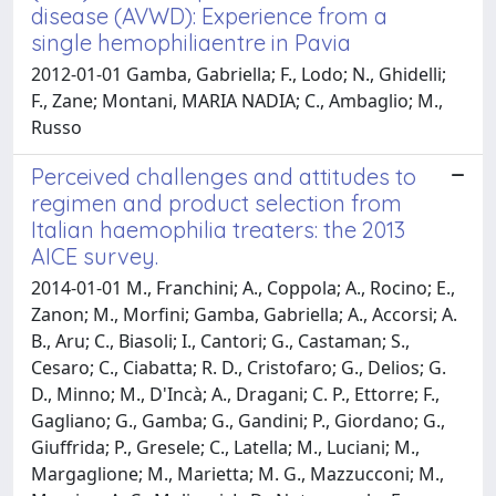
disease (AVWD): Experience from a
single hemophiliaentre in Pavia
2012-01-01 Gamba, Gabriella; F., Lodo; N., Ghidelli;
F., Zane; Montani, MARIA NADIA; C., Ambaglio; M.,
Russo
Perceived challenges and attitudes to
regimen and product selection from
Italian haemophilia treaters: the 2013
AICE survey.
2014-01-01 M., Franchini; A., Coppola; A., Rocino; E.,
Zanon; M., Morfini; Gamba, Gabriella; A., Accorsi; A.
B., Aru; C., Biasoli; I., Cantori; G., Castaman; S.,
Cesaro; C., Ciabatta; R. D., Cristofaro; G., Delios; G.
D., Minno; M., D'Incà; A., Dragani; C. P., Ettorre; F.,
Gagliano; G., Gamba; G., Gandini; P., Giordano; G.,
Giuffrida; P., Gresele; C., Latella; M., Luciani; M.,
Margaglione; M., Marietta; M. G., Mazzucconi; M.,