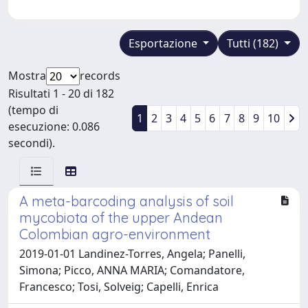
Esportazione
Tutti (182)
Mostra
records
Risultati 1 - 20 di 182
(tempo di
1
2
3
4
5
6
7
8
9
10
esecuzione: 0.086
secondi).
A meta-barcoding analysis of soil
mycobiota of the upper Andean
Colombian agro-environment
2019-01-01 Landinez-Torres, Angela; Panelli,
Simona; Picco, ANNA MARIA; Comandatore,
Francesco; Tosi, Solveig; Capelli, Enrica