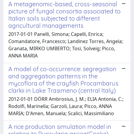
A metagenomic-based, cross-seasonal
picture of fungal consortia associated to
Italian soils subjected to different
agricultural managements
2017-01-01 Panelli, Simona; Capelli, Enrica;
Comandatore, Francesco; Landinez Torres, Angela;
Granata, MIRKO UMBERTO; Tosi, Solveig; Picco,
ANNA MARIA
A model of co-occurrence: segregation
and aggregation patterns in the
mycoflora of the crayfish Procambarus
clarkii in Lake Trasimeno (central Italy)
2012-01-01 DÖRR Ambrosius, J. M.; ELIA Antonia, C.;
Rodolfi, Marinella; Garzoli, Laura; Picco, ANNA
MARIA; D'Amen, Manuela; Scalici, Massimiliano
A rice production simulation model in
relation to Pyricularia grisea(Cooke)