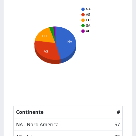
NA
AS
EU
SA
AF
EU
NA
AS
Continente
#
NA - Nord America
57