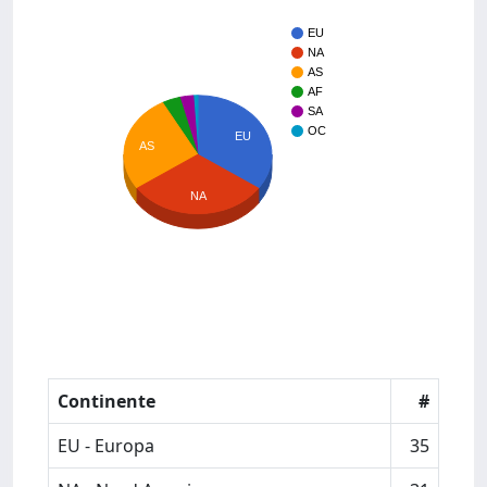
EU
NA
AS
AF
SA
OC
EU
AS
NA
Continente
#
EU - Europa
35