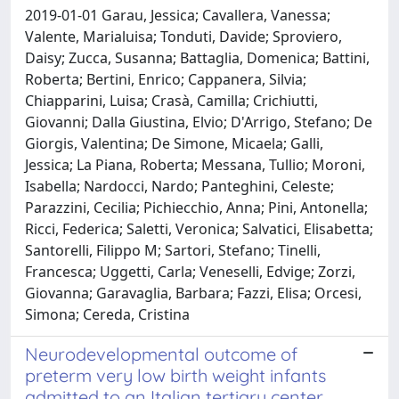
2019-01-01 Garau, Jessica; Cavallera, Vanessa;
Valente, Marialuisa; Tonduti, Davide; Sproviero,
Daisy; Zucca, Susanna; Battaglia, Domenica; Battini,
Roberta; Bertini, Enrico; Cappanera, Silvia;
Chiapparini, Luisa; Crasà, Camilla; Crichiutti,
Giovanni; Dalla Giustina, Elvio; D'Arrigo, Stefano; De
Giorgis, Valentina; De Simone, Micaela; Galli,
Jessica; La Piana, Roberta; Messana, Tullio; Moroni,
Isabella; Nardocci, Nardo; Panteghini, Celeste;
Parazzini, Cecilia; Pichiecchio, Anna; Pini, Antonella;
Ricci, Federica; Saletti, Veronica; Salvatici, Elisabetta;
Santorelli, Filippo M; Sartori, Stefano; Tinelli,
Francesca; Uggetti, Carla; Veneselli, Edvige; Zorzi,
Giovanna; Garavaglia, Barbara; Fazzi, Elisa; Orcesi,
Simona; Cereda, Cristina
Neurodevelopmental outcome of
preterm very low birth weight infants
admitted to an Italian tertiary center