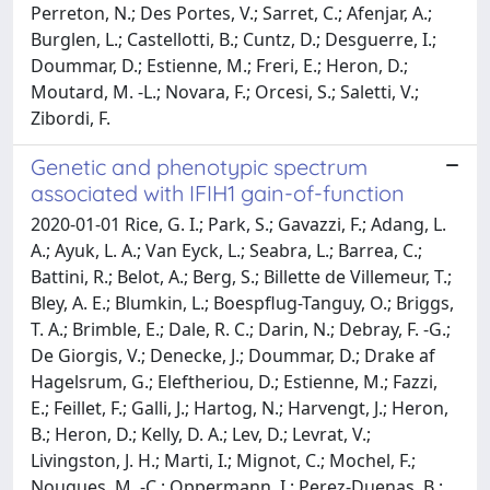
Perreton, N.; Des Portes, V.; Sarret, C.; Afenjar, A.;
Burglen, L.; Castellotti, B.; Cuntz, D.; Desguerre, I.;
Doummar, D.; Estienne, M.; Freri, E.; Heron, D.;
Moutard, M. -L.; Novara, F.; Orcesi, S.; Saletti, V.;
Zibordi, F.
Genetic and phenotypic spectrum
associated with IFIH1 gain-of-function
2020-01-01 Rice, G. I.; Park, S.; Gavazzi, F.; Adang, L.
A.; Ayuk, L. A.; Van Eyck, L.; Seabra, L.; Barrea, C.;
Battini, R.; Belot, A.; Berg, S.; Billette de Villemeur, T.;
Bley, A. E.; Blumkin, L.; Boespflug-Tanguy, O.; Briggs,
T. A.; Brimble, E.; Dale, R. C.; Darin, N.; Debray, F. -G.;
De Giorgis, V.; Denecke, J.; Doummar, D.; Drake af
Hagelsrum, G.; Eleftheriou, D.; Estienne, M.; Fazzi,
E.; Feillet, F.; Galli, J.; Hartog, N.; Harvengt, J.; Heron,
B.; Heron, D.; Kelly, D. A.; Lev, D.; Levrat, V.;
Livingston, J. H.; Marti, I.; Mignot, C.; Mochel, F.;
Nougues, M. -C.; Oppermann, I.; Perez-Duenas, B.;