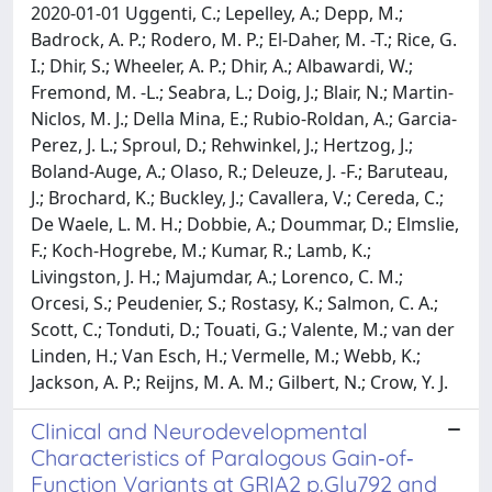
2020-01-01 Uggenti, C.; Lepelley, A.; Depp, M.;
Badrock, A. P.; Rodero, M. P.; El-Daher, M. -T.; Rice, G.
I.; Dhir, S.; Wheeler, A. P.; Dhir, A.; Albawardi, W.;
Fremond, M. -L.; Seabra, L.; Doig, J.; Blair, N.; Martin-
Niclos, M. J.; Della Mina, E.; Rubio-Roldan, A.; Garcia-
Perez, J. L.; Sproul, D.; Rehwinkel, J.; Hertzog, J.;
Boland-Auge, A.; Olaso, R.; Deleuze, J. -F.; Baruteau,
J.; Brochard, K.; Buckley, J.; Cavallera, V.; Cereda, C.;
De Waele, L. M. H.; Dobbie, A.; Doummar, D.; Elmslie,
F.; Koch-Hogrebe, M.; Kumar, R.; Lamb, K.;
Livingston, J. H.; Majumdar, A.; Lorenco, C. M.;
Orcesi, S.; Peudenier, S.; Rostasy, K.; Salmon, C. A.;
Scott, C.; Tonduti, D.; Touati, G.; Valente, M.; van der
Linden, H.; Van Esch, H.; Vermelle, M.; Webb, K.;
Jackson, A. P.; Reijns, M. A. M.; Gilbert, N.; Crow, Y. J.
Clinical and Neurodevelopmental
Characteristics of Paralogous Gain‐of‐
Function Variants at GRIA2 p.Gly792 and