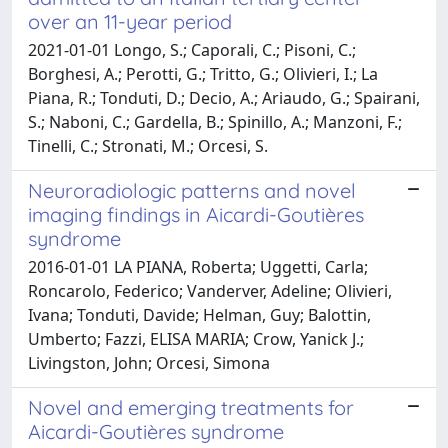
over an 11-year period
2021-01-01 Longo, S.; Caporali, C.; Pisoni, C.;
Borghesi, A.; Perotti, G.; Tritto, G.; Olivieri, I.; La
Piana, R.; Tonduti, D.; Decio, A.; Ariaudo, G.; Spairani,
S.; Naboni, C.; Gardella, B.; Spinillo, A.; Manzoni, F.;
Tinelli, C.; Stronati, M.; Orcesi, S.
Neuroradiologic patterns and novel
imaging findings in Aicardi-Goutières
syndrome
2016-01-01 LA PIANA, Roberta; Uggetti, Carla;
Roncarolo, Federico; Vanderver, Adeline; Olivieri,
Ivana; Tonduti, Davide; Helman, Guy; Balottin,
Umberto; Fazzi, ELISA MARIA; Crow, Yanick J.;
Livingston, John; Orcesi, Simona
Novel and emerging treatments for
Aicardi-Goutières syndrome