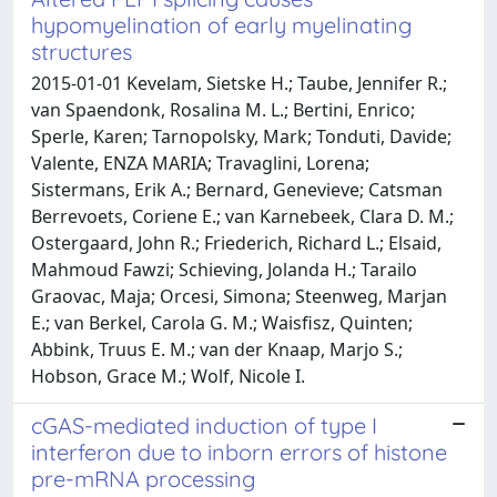
hypomyelination of early myelinating
structures
2015-01-01 Kevelam, Sietske H.; Taube, Jennifer R.;
van Spaendonk, Rosalina M. L.; Bertini, Enrico;
Sperle, Karen; Tarnopolsky, Mark; Tonduti, Davide;
Valente, ENZA MARIA; Travaglini, Lorena;
Sistermans, Erik A.; Bernard, Genevieve; Catsman
Berrevoets, Coriene E.; van Karnebeek, Clara D. M.;
Ostergaard, John R.; Friederich, Richard L.; Elsaid,
Mahmoud Fawzi; Schieving, Jolanda H.; Tarailo
Graovac, Maja; Orcesi, Simona; Steenweg, Marjan
E.; van Berkel, Carola G. M.; Waisfisz, Quinten;
Abbink, Truus E. M.; van der Knaap, Marjo S.;
Hobson, Grace M.; Wolf, Nicole I.
cGAS-mediated induction of type I
interferon due to inborn errors of histone
pre-mRNA processing