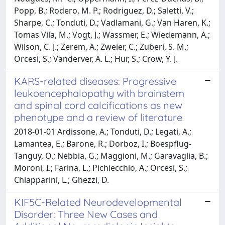
Popp, B.; Rodero, M. P.; Rodriguez, D.; Saletti, V.;
Sharpe, C.; Tonduti, D.; Vadlamani, G.; Van Haren, K.;
Tomas Vila, M.; Vogt, J.; Wassmer, E.; Wiedemann, A.;
Wilson, C. J.; Zerem, A.; Zweier, C.; Zuberi, S. M.;
Orcesi, S.; Vanderver, A. L.; Hur, S.; Crow, Y. J.
KARS-related diseases: Progressive
leukoencephalopathy with brainstem
and spinal cord calcifications as new
phenotype and a review of literature
2018-01-01 Ardissone, A.; Tonduti, D.; Legati, A.;
Lamantea, E.; Barone, R.; Dorboz, I.; Boespflug-
Tanguy, O.; Nebbia, G.; Maggioni, M.; Garavaglia, B.;
Moroni, I.; Farina, L.; Pichiecchio, A.; Orcesi, S.;
Chiapparini, L.; Ghezzi, D.
KIF5C-Related Neurodevelopmental
Disorder: Three New Cases and