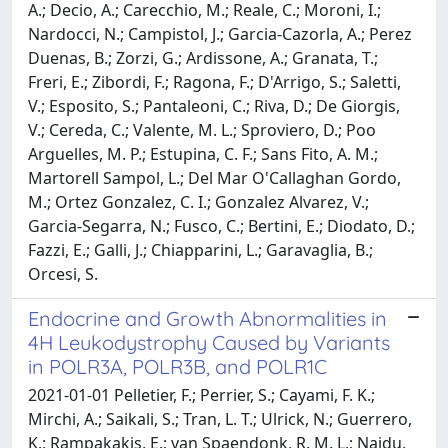
A.; Decio, A.; Carecchio, M.; Reale, C.; Moroni, I.;
Nardocci, N.; Campistol, J.; Garcia-Cazorla, A.; Perez
Duenas, B.; Zorzi, G.; Ardissone, A.; Granata, T.;
Freri, E.; Zibordi, F.; Ragona, F.; D'Arrigo, S.; Saletti,
V.; Esposito, S.; Pantaleoni, C.; Riva, D.; De Giorgis,
V.; Cereda, C.; Valente, M. L.; Sproviero, D.; Poo
Arguelles, M. P.; Estupina, C. F.; Sans Fito, A. M.;
Martorell Sampol, L.; Del Mar O'Callaghan Gordo,
M.; Ortez Gonzalez, C. I.; Gonzalez Alvarez, V.;
Garcia-Segarra, N.; Fusco, C.; Bertini, E.; Diodato, D.;
Fazzi, E.; Galli, J.; Chiapparini, L.; Garavaglia, B.;
Orcesi, S.
Endocrine and Growth Abnormalities in
4H Leukodystrophy Caused by Variants
in POLR3A, POLR3B, and POLR1C
2021-01-01 Pelletier, F.; Perrier, S.; Cayami, F. K.;
Mirchi, A.; Saikali, S.; Tran, L. T.; Ulrick, N.; Guerrero,
K.; Rampakakis, E.; van Spaendonk, R. M. L.; Naidu,