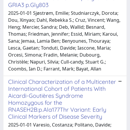
GRIA3 p.Gly803
2025-01-01 Sjøstrøm, Emilie; Studniarczyk, Dorota;
Dou, Xinyao; Dahl, Rebekka S.; Cruz, Vincent; Wang,
Heng; Mercier, Sandra; Deb, Wallid; Besnard,
Thomas; Friedman, Jennifer; Essid, Miriam; Karoui,
Sana; Jemaa, Lamia Ben; Benyounes, Thouraya;
Lesca, Gaetan; Tonduti, Davide; Iascone, Maria;
Orcesi, Simona; Fradin, Melanie; Dubourg,
Christèle; Napuri, Silvia; Cull‐candy, Stuart G.;
Coombs, Ian D.; Farrant, Mark; Bayat, Allan
Clinical Characterization of a Multicenter
International Cohort of Patients With
Aicardi-Goutières Syndrome
Homozygous for the
RNASEH2B:p.Ala177Thr Variant: Early
Clinical Markers of Disease Severity
2025-01-01 Varesio, Costanza; Politano, Davide;