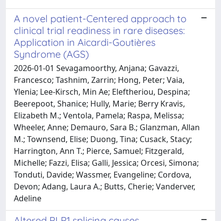
A novel patient-Centered approach to
clinical trial readiness in rare diseases:
Application in Aicardi-Goutières
Syndrome (AGS)
2026-01-01 Sevagamoorthy, Anjana; Gavazzi,
Francesco; Tashnim, Zarrin; Hong, Peter; Vaia,
Ylenia; Lee-Kirsch, Min Ae; Eleftheriou, Despina;
Beerepoot, Shanice; Hully, Marie; Berry Kravis,
Elizabeth M.; Ventola, Pamela; Raspa, Melissa;
Wheeler, Anne; Demauro, Sara B.; Glanzman, Allan
M.; Townsend, Elise; Duong, Tina; Cusack, Stacy;
Harrington, Ann T.; Pierce, Samuel; Fitzgerald,
Michelle; Fazzi, Elisa; Galli, Jessica; Orcesi, Simona;
Tonduti, Davide; Wassmer, Evangeline; Cordova,
Devon; Adang, Laura A.; Butts, Cherie; Vanderver,
Adeline
Altered PLP1 splicing causes