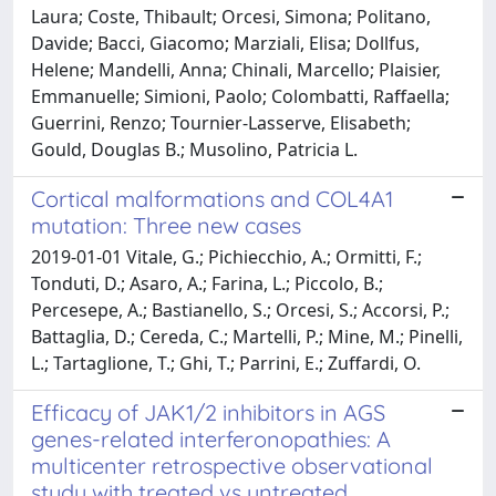
Laura; Coste, Thibault; Orcesi, Simona; Politano,
Davide; Bacci, Giacomo; Marziali, Elisa; Dollfus,
Helene; Mandelli, Anna; Chinali, Marcello; Plaisier,
Emmanuelle; Simioni, Paolo; Colombatti, Raffaella;
Guerrini, Renzo; Tournier-Lasserve, Elisabeth;
Gould, Douglas B.; Musolino, Patricia L.
Cortical malformations and COL4A1
mutation: Three new cases
2019-01-01 Vitale, G.; Pichiecchio, A.; Ormitti, F.;
Tonduti, D.; Asaro, A.; Farina, L.; Piccolo, B.;
Percesepe, A.; Bastianello, S.; Orcesi, S.; Accorsi, P.;
Battaglia, D.; Cereda, C.; Martelli, P.; Mine, M.; Pinelli,
L.; Tartaglione, T.; Ghi, T.; Parrini, E.; Zuffardi, O.
Efficacy of JAK1/2 inhibitors in AGS
genes-related interferonopathies: A
multicenter retrospective observational
study with treated vs untreated