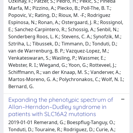
Ozkinay, F.; Patzer, S.; Pedro, H.; Pekic, S.; Pineda
Marfa, M.; Pizzino, A.; Plecko, B.; Poll-The, B. T.;
Popovic, V.; Rating, D.; Rioux, M. -F.; Rodriguez
Espinosa, N.; Ronan, A.; Ostergaard, J. R.; Rossignol,
E.; Sanchez-Carpintero, R.; Schossig, A.; Senbil, N.;
Sonderberg Roos, L. K.; Stevens, C. A.; Synofzik, M.;
Sztriha, L.; Tibussek, D.; Timmann, D.; Tonduti, D.;
van de Warrenburg, B. P.; Vazquez-Lopez, M.;
Venkateswaran, S.; Wasling, P.; Wassmer, E.;
Webster, R. I.; Wiegand, G.; Yoon, G.; Rotteveel, J.;
Schiffmann, R.; van der Knaap, M. S.; Vanderver, A.;
Martos-Moreno, G. A.; Polychronakos, C.; Wolf, N. I.;
Bernard, G.
Expanding the phenotypic spectrum of
Allan–Herndon–Dudley syndrome in
patients with SLC16A2 mutations
2019-01-01 Remerand, G.; Boespflug-Tanguy, O.;
Tonduti, D.; Touraine, R.; Rodriguez, D.; Curie, A.;