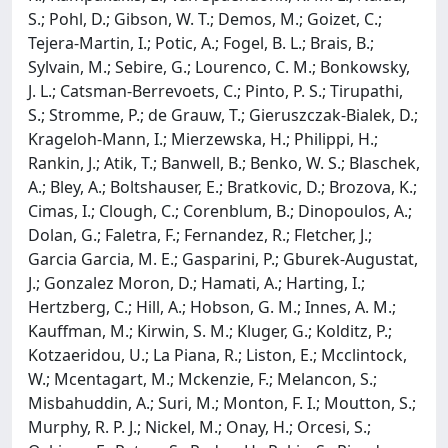
S.; Pohl, D.; Gibson, W. T.; Demos, M.; Goizet, C.;
Tejera-Martin, I.; Potic, A.; Fogel, B. L.; Brais, B.;
Sylvain, M.; Sebire, G.; Lourenco, C. M.; Bonkowsky,
J. L.; Catsman-Berrevoets, C.; Pinto, P. S.; Tirupathi,
S.; Stromme, P.; de Grauw, T.; Gieruszczak-Bialek, D.;
Krageloh-Mann, I.; Mierzewska, H.; Philippi, H.;
Rankin, J.; Atik, T.; Banwell, B.; Benko, W. S.; Blaschek,
A.; Bley, A.; Boltshauser, E.; Bratkovic, D.; Brozova, K.;
Cimas, I.; Clough, C.; Corenblum, B.; Dinopoulos, A.;
Dolan, G.; Faletra, F.; Fernandez, R.; Fletcher, J.;
Garcia Garcia, M. E.; Gasparini, P.; Gburek-Augustat,
J.; Gonzalez Moron, D.; Hamati, A.; Harting, I.;
Hertzberg, C.; Hill, A.; Hobson, G. M.; Innes, A. M.;
Kauffman, M.; Kirwin, S. M.; Kluger, G.; Kolditz, P.;
Kotzaeridou, U.; La Piana, R.; Liston, E.; Mcclintock,
W.; Mcentagart, M.; Mckenzie, F.; Melancon, S.;
Misbahuddin, A.; Suri, M.; Monton, F. I.; Moutton, S.;
Murphy, R. P. J.; Nickel, M.; Onay, H.; Orcesi, S.;