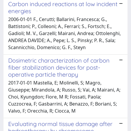
Carbon induced reactions at low incident
energies
2006-01-01 F., Cerutti; Ballarini, Francesca; G.,
Battistoni; P., Colleoni; A., Ferrari; S., Fortsch; E.,
Gadioli; M. V., Garzelli; Mairani, Andrea; Ottolenghi,
ANDREA DAVIDE; A., Pepe; L. S., Pinsky; P. R., Sala;
Scannicchio, Domenico; G. F., Steyn
Dosimetric characterization of carbon
fiber stabilization devices for post-
operative particle therapy
2017-01-01 Mastella, E; Molinelli, S; Magro,
Giuseppe; Mirandola, A; Russo, S; Vai, A; Mairani, A;
Choi, Kyungdon; Fiore, M R; Fossati, Paola;
Cuzzocrea, F; Gasbarrini, A; Benazzo, F; Boriani, S;
Valvo, F; Orecchia, R; Ciocca, M
Evaluating normal tissue damage after
hadrontherapy by chromosome