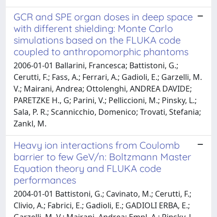
GCR and SPE organ doses in deep space
with different shielding: Monte Carlo
simulations based on the FLUKA code
coupled to anthropomorphic phantoms
2006-01-01 Ballarini, Francesca; Battistoni, G.;
Cerutti, F.; Fass, A.; Ferrari, A.; Gadioli, E.; Garzelli, M.
V.; Mairani, Andrea; Ottolenghi, ANDREA DAVIDE;
PARETZKE H., G; Parini, V.; Pelliccioni, M.; Pinsky, L.;
Sala, P. R.; Scannicchio, Domenico; Trovati, Stefania;
Zankl, M.
Heavy ion interactions from Coulomb
barrier to few GeV/n: Boltzmann Master
Equation theory and FLUKA code
performances
2004-01-01 Battistoni, G.; Cavinato, M.; Cerutti, F.;
Clivio, A.; Fabrici, E.; Gadioli, E.; GADIOLI ERBA, E.;
Garzelli, M. V.; Mairani, Andrea; Empl, A.; Pinsky, L.