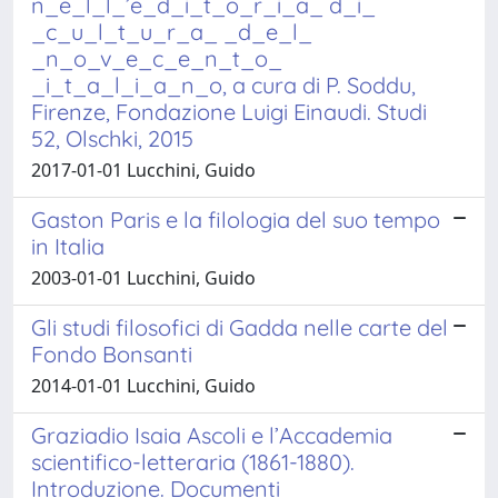
n_e_l_l_’e_d_i_t_o_r_i_a_ d_i_
_c_u_l_t_u_r_a_ _d_e_l_
_n_o_v_e_c_e_n_t_o_
_i_t_a_l_i_a_n_o, a cura di P. Soddu,
Firenze, Fondazione Luigi Einaudi. Studi
52, Olschki, 2015
2017-01-01 Lucchini, Guido
Gaston Paris e la filologia del suo tempo
in Italia
2003-01-01 Lucchini, Guido
Gli studi filosofici di Gadda nelle carte del
Fondo Bonsanti
2014-01-01 Lucchini, Guido
Graziadio Isaia Ascoli e l’Accademia
scientifico-letteraria (1861-1880).
Introduzione. Documenti