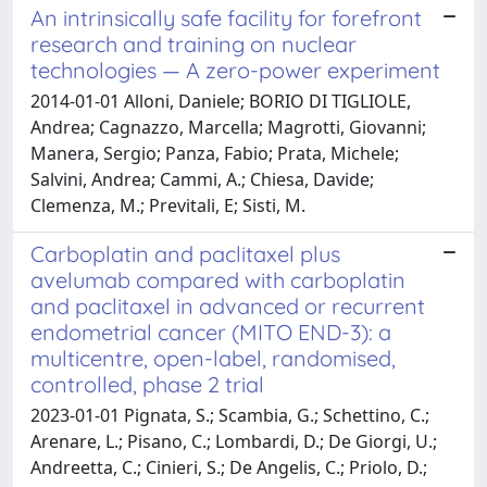
An intrinsically safe facility for forefront
research and training on nuclear
technologies — A zero-power experiment
2014-01-01 Alloni, Daniele; BORIO DI TIGLIOLE,
Andrea; Cagnazzo, Marcella; Magrotti, Giovanni;
Manera, Sergio; Panza, Fabio; Prata, Michele;
Salvini, Andrea; Cammi, A.; Chiesa, Davide;
Clemenza, M.; Previtali, E; Sisti, M.
Carboplatin and paclitaxel plus
avelumab compared with carboplatin
and paclitaxel in advanced or recurrent
endometrial cancer (MITO END-3): a
multicentre, open-label, randomised,
controlled, phase 2 trial
2023-01-01 Pignata, S.; Scambia, G.; Schettino, C.;
Arenare, L.; Pisano, C.; Lombardi, D.; De Giorgi, U.;
Andreetta, C.; Cinieri, S.; De Angelis, C.; Priolo, D.;