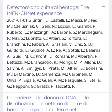
Detectors and cultural heritage: The
INFN-CHNet experience
2021-01-01 Giuntini, L.; Castelli, L.; Massi, M.; Fedi,
M.; Czelusniak, C.; Gelli, N.; Liccioli, L.; Giambi, F.;
Ruberto, C.; Mazzinghi, A.; Barone, S.; Marchegiani,
F.; Nisi, S.; Lubritto, C.; Altieri, S.; Tortora, L.;
Branchini, P.; Fabbri, A.; Graziani, V.; Lins, S. B.;
Guidorzi, L.; Giudice, A. L.; Re, A.; Sottili, L.; Balerna,
A.; Guidi, M. C.; Pronti, L.; Romani, M.; Albertin, F.;
Bettuzzi, M.; Brancaccio, R.; Morigi, M. P.; Alloni, D.;
Salvini, A.; Smilgys, B.; Prata, M.; Altieri, S.; Bonesini,
M.; Di Martino, D.; Clemenza, M.; Carpinelli, M.;
Oliva, P.; Sipala, V.; Gueli, A. M.; Pasquale, S.; Stella,
G.; Pepponi, G.; Grazzi, F.; Taccetti, F.
Dipendenza del danno al DNA dalle
distribuzioni di emettitori di beta- di
bassa energia nel nucleo e nel