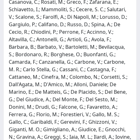
Casanova, C.; Rosati, M.; Greco, F.; Zafarana, E.;
Schiavetto, I.; Mammoliti, S.; Cecere, S. C.; Salutari,
V.; Scalone, S.; Farolfi, A.; Di Napoli, M.; Lorusso, D.;
Gargiulo, P.; Califano, D.; Russo, D.; Spina, A.; De
Cecio, R.; Chiodini, P.; Perrone, F.; Accinno, V.;
Altavilla, C.; Antonelli, G.; Artioli, G.; Avola, F.;
Barbara, B.; Barbato, V.; Bartoletti, M.; Bevilacqua,
S.; Bordonaro, R.; Borghese, O.; Buonfanti, G.;
Camarda, F.; Canzanella, G.; Carbone, V.; Carbone,
M. R.; Carlo Stella, G.; Cassani, C.; Castagna, F.;
Cattaneo, M.; Cinefra, M.; Colombo, N.; Corsetti, S.;
Dall'Agata, M.; D'Amico, M.; Alloni, Daniele; De
Marino, E.; De Matteis, G.; De Placido, S.; Del Bene,
G.; Del Giudice, A.; Del Monte, F.; Del Sesto, M.;
Donini, M.; Drudi, G.; Falcone, G.; Favaretto, A.;
Ferrera, G.; Florio, M.; Forestieri, V.; Gallo, M. S.;
Gallo, C.; Garibaldi, F.; Gerevini, F.; Ghizzoni, V.;
Giganti, M. O.; Gimigliano, A.; Giudice, E.; Gnocchi,
N.; Gravina, A.; Greggi, S.; Iaia, M. L.; Ilardi, A.; Iovine,