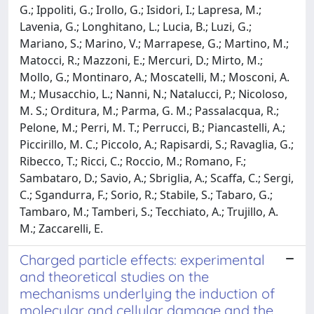
G.; Ippoliti, G.; Irollo, G.; Isidori, I.; Lapresa, M.;
Lavenia, G.; Longhitano, L.; Lucia, B.; Luzi, G.;
Mariano, S.; Marino, V.; Marrapese, G.; Martino, M.;
Matocci, R.; Mazzoni, E.; Mercuri, D.; Mirto, M.;
Mollo, G.; Montinaro, A.; Moscatelli, M.; Mosconi, A.
M.; Musacchio, L.; Nanni, N.; Natalucci, P.; Nicoloso,
M. S.; Orditura, M.; Parma, G. M.; Passalacqua, R.;
Pelone, M.; Perri, M. T.; Perrucci, B.; Piancastelli, A.;
Piccirillo, M. C.; Piccolo, A.; Rapisardi, S.; Ravaglia, G.;
Ribecco, T.; Ricci, C.; Roccio, M.; Romano, F.;
Sambataro, D.; Savio, A.; Sbriglia, A.; Scaffa, C.; Sergi,
C.; Sgandurra, F.; Sorio, R.; Stabile, S.; Tabaro, G.;
Tambaro, M.; Tamberi, S.; Tecchiato, A.; Trujillo, A.
M.; Zaccarelli, E.
Charged particle effects: experimental
and theoretical studies on the
mechanisms underlying the induction of
molecular and cellular damage and the