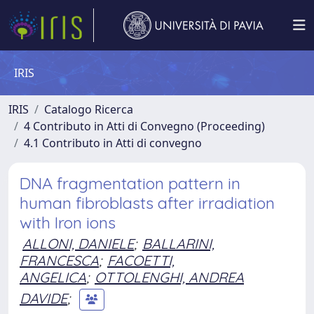
IRIS
IRIS
Catalogo Ricerca
4 Contributo in Atti di Convegno (Proceeding)
4.1 Contributo in Atti di convegno
DNA fragmentation pattern in
human fibroblasts after irradiation
with Iron ions
ALLONI, DANIELE
;
BALLARINI,
FRANCESCA
;
FACOETTI,
ANGELICA
;
OTTOLENGHI, ANDREA
DAVIDE
;