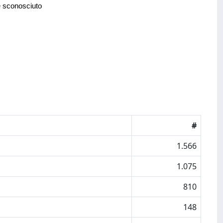
e sconosciuto
#
1.566
1.075
810
148