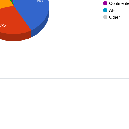
NA
Continent
AF
Other
AS