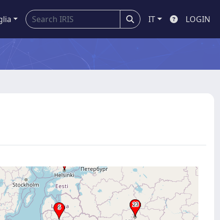
glia
IT
LOGIN