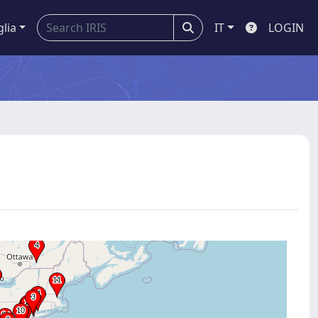
glia
IT
LOGIN