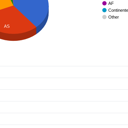
AF
Continent
Other
AS