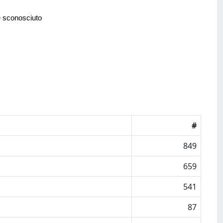
e sconosciuto
#
849
659
541
87