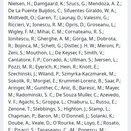
Nielsen, H.; Damgaard, K.; Szucs, G.; Mendoza, A. Z.;
De La Puente Buijdos, C.; Sifuentes Giraldo, W. A.;
Midtvedt, O.; Garen, T.; Launay, D.; Valesini, G.;
Riccieri, V.; Ionescu, R. M.; Opris, D.; Groseanu, L.;
Wigley, F. M.; Mihai, C. M.; Cornateanu, R. S.;
Ionitescu, R.; Gherghe, A. M.; Gorga, M.; Dobrota,
R.; Bojinca, M.; Schett, G.; Distler, J. H. W.; Meroni, P.;
Zeni, S.; Mouthon, L.; De Keyser, F.; Smith, V.;
Cantatore, F. P.; Corrado, A.; Ullman, S.; Iversen, L.;
Pozzi, M. R.; Eyerich, K.; Hein, R.; Knott, E.;
Szechinski, J.; Wiland, P.; Szmyrka-Kaczmarek, M.;
Sokolik, R.; Morgiel, E.; Krummel-Lorenz, B.; Saar, P.;
Aringer, M.; Gunther, C.; Anic, B.; Baresic, M.; Mayer,
M.; Radominski, S. C.; De Souza Muller, C.; Azevedo,
V. F.; Agachi, S.; Groppa, L.; Chiaburu, L.; Russu, E.;
Zenone, T.; Stebbings, S.; Highton, J.; Stamp, L.;
Chapman, P.; Baron, M.; O'Donnell, J.; Solanki, K.;
Doube, A.; Veale, D.; O'Rourke, M.; Loyo, E.; Rosato,
E.; Pisarri, S.; Tanaseanu, C. -M.; Popescu, M.;