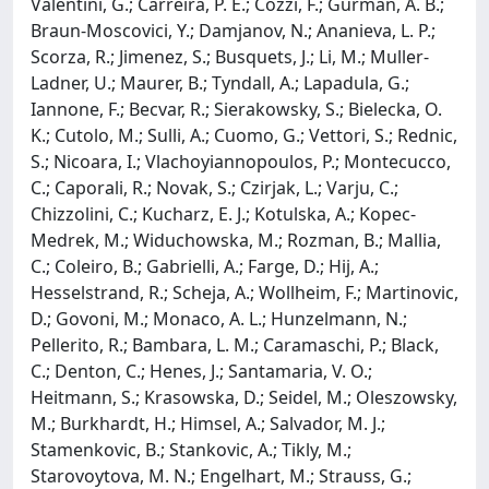
Valentini, G.; Carreira, P. E.; Cozzi, F.; Gurman, A. B.;
Braun-Moscovici, Y.; Damjanov, N.; Ananieva, L. P.;
Scorza, R.; Jimenez, S.; Busquets, J.; Li, M.; Muller-
Ladner, U.; Maurer, B.; Tyndall, A.; Lapadula, G.;
Iannone, F.; Becvar, R.; Sierakowsky, S.; Bielecka, O.
K.; Cutolo, M.; Sulli, A.; Cuomo, G.; Vettori, S.; Rednic,
S.; Nicoara, I.; Vlachoyiannopoulos, P.; Montecucco,
C.; Caporali, R.; Novak, S.; Czirjak, L.; Varju, C.;
Chizzolini, C.; Kucharz, E. J.; Kotulska, A.; Kopec-
Medrek, M.; Widuchowska, M.; Rozman, B.; Mallia,
C.; Coleiro, B.; Gabrielli, A.; Farge, D.; Hij, A.;
Hesselstrand, R.; Scheja, A.; Wollheim, F.; Martinovic,
D.; Govoni, M.; Monaco, A. L.; Hunzelmann, N.;
Pellerito, R.; Bambara, L. M.; Caramaschi, P.; Black,
C.; Denton, C.; Henes, J.; Santamaria, V. O.;
Heitmann, S.; Krasowska, D.; Seidel, M.; Oleszowsky,
M.; Burkhardt, H.; Himsel, A.; Salvador, M. J.;
Stamenkovic, B.; Stankovic, A.; Tikly, M.;
Starovoytova, M. N.; Engelhart, M.; Strauss, G.;