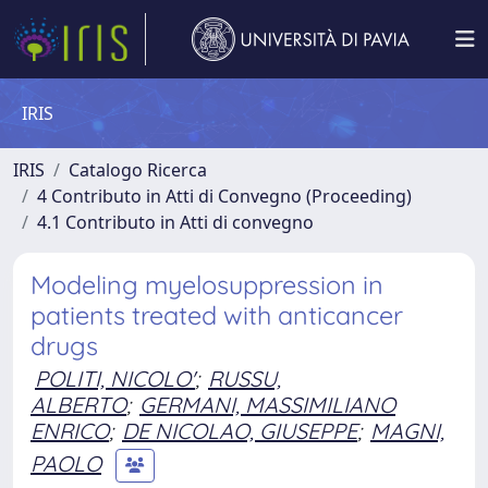
IRIS
IRIS
Catalogo Ricerca
4 Contributo in Atti di Convegno (Proceeding)
4.1 Contributo in Atti di convegno
Modeling myelosuppression in
patients treated with anticancer
drugs
POLITI, NICOLO'
;
RUSSU,
ALBERTO
;
GERMANI, MASSIMILIANO
ENRICO
;
DE NICOLAO, GIUSEPPE
;
MAGNI,
PAOLO