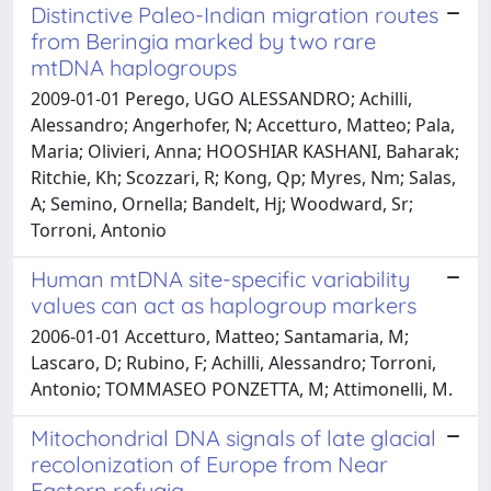
Distinctive Paleo-Indian migration routes
from Beringia marked by two rare
mtDNA haplogroups
2009-01-01 Perego, UGO ALESSANDRO; Achilli,
Alessandro; Angerhofer, N; Accetturo, Matteo; Pala,
Maria; Olivieri, Anna; HOOSHIAR KASHANI, Baharak;
Ritchie, Kh; Scozzari, R; Kong, Qp; Myres, Nm; Salas,
A; Semino, Ornella; Bandelt, Hj; Woodward, Sr;
Torroni, Antonio
Human mtDNA site-specific variability
values can act as haplogroup markers
2006-01-01 Accetturo, Matteo; Santamaria, M;
Lascaro, D; Rubino, F; Achilli, Alessandro; Torroni,
Antonio; TOMMASEO PONZETTA, M; Attimonelli, M.
Mitochondrial DNA signals of late glacial
recolonization of Europe from Near
Eastern refugia