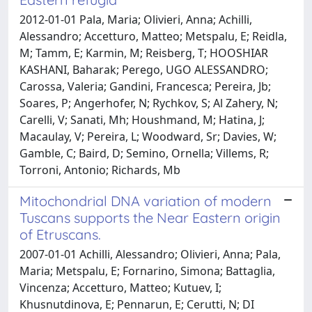
2012-01-01 Pala, Maria; Olivieri, Anna; Achilli,
Alessandro; Accetturo, Matteo; Metspalu, E; Reidla,
M; Tamm, E; Karmin, M; Reisberg, T; HOOSHIAR
KASHANI, Baharak; Perego, UGO ALESSANDRO;
Carossa, Valeria; Gandini, Francesca; Pereira, Jb;
Soares, P; Angerhofer, N; Rychkov, S; Al Zahery, N;
Carelli, V; Sanati, Mh; Houshmand, M; Hatina, J;
Macaulay, V; Pereira, L; Woodward, Sr; Davies, W;
Gamble, C; Baird, D; Semino, Ornella; Villems, R;
Torroni, Antonio; Richards, Mb
Mitochondrial DNA variation of modern
Tuscans supports the Near Eastern origin
of Etruscans.
2007-01-01 Achilli, Alessandro; Olivieri, Anna; Pala,
Maria; Metspalu, E; Fornarino, Simona; Battaglia,
Vincenza; Accetturo, Matteo; Kutuev, I;
Khusnutdinova, E; Pennarun, E; Cerutti, N; DI