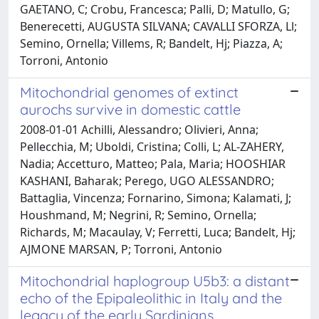
GAETANO, C; Crobu, Francesca; Palli, D; Matullo, G;
Benerecetti, AUGUSTA SILVANA; CAVALLI SFORZA, Ll;
Semino, Ornella; Villems, R; Bandelt, Hj; Piazza, A;
Torroni, Antonio
Mitochondrial genomes of extinct
aurochs survive in domestic cattle
2008-01-01 Achilli, Alessandro; Olivieri, Anna;
Pellecchia, M; Uboldi, Cristina; Colli, L; AL-ZAHERY,
Nadia; Accetturo, Matteo; Pala, Maria; HOOSHIAR
KASHANI, Baharak; Perego, UGO ALESSANDRO;
Battaglia, Vincenza; Fornarino, Simona; Kalamati, J;
Houshmand, M; Negrini, R; Semino, Ornella;
Richards, M; Macaulay, V; Ferretti, Luca; Bandelt, Hj;
AJMONE MARSAN, P; Torroni, Antonio
Mitochondrial haplogroup U5b3: a distant
echo of the Epipaleolithic in Italy and the
legacy of the early Sardinians