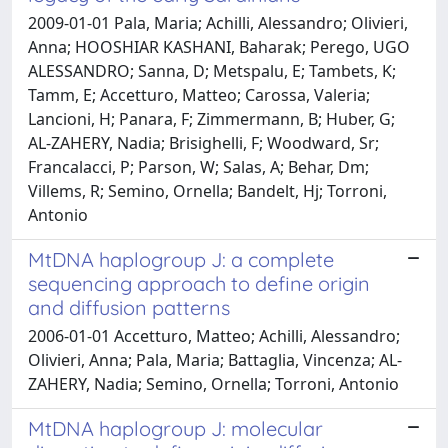
2009-01-01 Pala, Maria; Achilli, Alessandro; Olivieri,
Anna; HOOSHIAR KASHANI, Baharak; Perego, UGO
ALESSANDRO; Sanna, D; Metspalu, E; Tambets, K;
Tamm, E; Accetturo, Matteo; Carossa, Valeria;
Lancioni, H; Panara, F; Zimmermann, B; Huber, G;
AL-ZAHERY, Nadia; Brisighelli, F; Woodward, Sr;
Francalacci, P; Parson, W; Salas, A; Behar, Dm;
Villems, R; Semino, Ornella; Bandelt, Hj; Torroni,
Antonio
MtDNA haplogroup J: a complete
sequencing approach to define origin
and diffusion patterns
2006-01-01 Accetturo, Matteo; Achilli, Alessandro;
Olivieri, Anna; Pala, Maria; Battaglia, Vincenza; AL-
ZAHERY, Nadia; Semino, Ornella; Torroni, Antonio
MtDNA haplogroup J: molecular