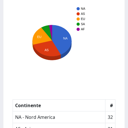
NA
AS
EU
SA
AF
EU
NA
AS
Continente
#
NA - Nord America
32