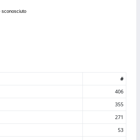
e sconosciuto
#
406
355
271
53