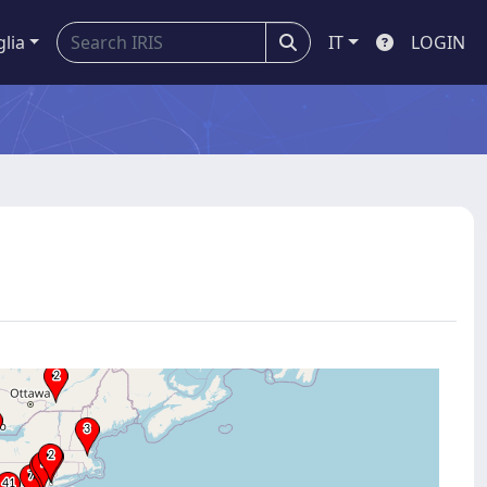
glia
IT
LOGIN