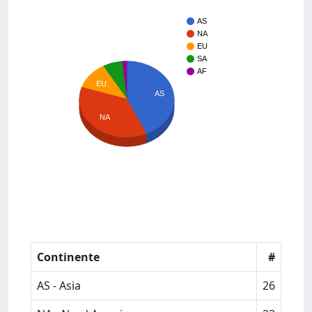
AS
NA
EU
SA
AF
EU
AS
NA
Continente
#
AS - Asia
26